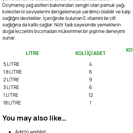
Doymamış yağ asitleri bakımından zengin olan pamuk yağı,
kolesterol seviyelerini dengelemeye yardımcı olabilir ve kalp
sağlığını destekler. İçeriğinde bulunan E vitamini ile cilt
sağlığına da katkı sağlar. Nötr tadı sayesinde yemeklerin
doğal lezzetini bozmadan mükemmel bir pişirme deneyimi
sunar.
KO
LİTRE
KOLİ İÇİ ADET
5 LİTRE
4
1.8 LİTRE
6
2 LİTRE
9
3 LİTRE
6
1 LİTRE
12
18 LİTRE
1
You may also like…
Add to wishlist