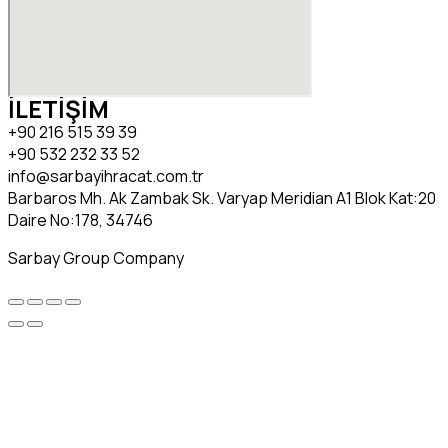
İLETİŞİM
+90 216 515 39 39
+90 532 232 33 52
info@sarbayihracat.com.tr
Barbaros Mh. Ak Zambak Sk. Varyap Meridian A1 Blok Kat:20
Daire No:178, 34746
Sarbay Group Company