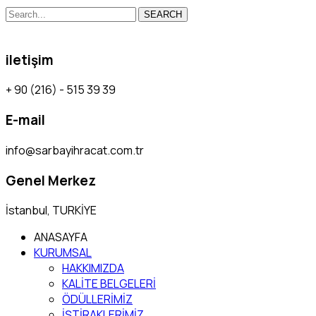
SEARCH
iletişim
+ 90 (216) - 515 39 39
E-mail
info@sarbayihracat.com.tr
Genel Merkez
İstanbul, TURKİYE
ANASAYFA
KURUMSAL
HAKKIMIZDA
KALİTE BELGELERİ
ÖDÜLLERİMİZ
İŞTİRAKLERİMİZ