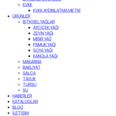
KVKK
KVKK AYDINLATMA METNİ
ÜRÜNLER
BİTKİSEL YAĞLAR
AYÇİÇEK YAĞI
ZEYİN YAĞI
MISIR YAĞ
PAMUK YAĞI
SOYA YAĞI
KANOLA YAĞI
MAKARNA
BAKLİYAT
SALÇA
TAVUK
TURŞU
SU
HABERLER
KATALOGLAR
BLOG
İLETİŞİM