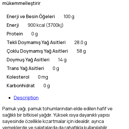
mükemmelleştirir
Enerji ve Besin Öğeleri
100 g
Enerji
900 kcal (3700kj)
Protein
0 g
Tekli Doymamış Yağ Asitleri
28.0 g
Çoklu Doymamış Yağ Asitleri
58 g
Doymuş Yağ Asitleri
14 g
Trans Yağ Asitleri
0 g
Kolesterol
0 mg
Karbonhidrat
0 g
Description
Pamuk yağı, pamuk tohumlarından elde edilen hafif ve
sağlıklı bir bitkisel yağdır. Yüksek ısıya dayanıklı yapısı
sayesinde özellikle kızartmalar için idealdir, ayrıca
yemeklerde ve salatalarda da rahatlıkla kullanılabilir.