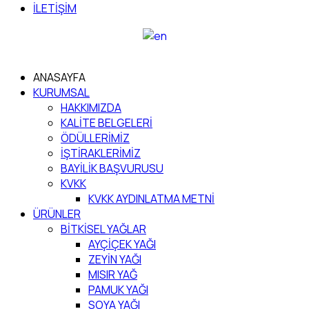
İLETİŞİM
ANASAYFA
KURUMSAL
HAKKIMIZDA
KALİTE BELGELERİ
ÖDÜLLERİMİZ
İŞTİRAKLERİMİZ
BAYİLİK BAŞVURUSU
KVKK
KVKK AYDINLATMA METNİ
ÜRÜNLER
BİTKİSEL YAĞLAR
AYÇİÇEK YAĞI
ZEYİN YAĞI
MISIR YAĞ
PAMUK YAĞI
SOYA YAĞI