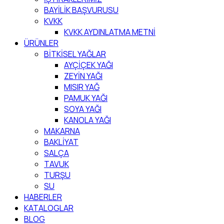
BAYİLİK BAŞVURUSU
KVKK
KVKK AYDINLATMA METNİ
ÜRÜNLER
BİTKİSEL YAĞLAR
AYÇİÇEK YAĞI
ZEYİN YAĞI
MISIR YAĞ
PAMUK YAĞI
SOYA YAĞI
KANOLA YAĞI
MAKARNA
BAKLİYAT
SALÇA
TAVUK
TURŞU
SU
HABERLER
KATALOGLAR
BLOG