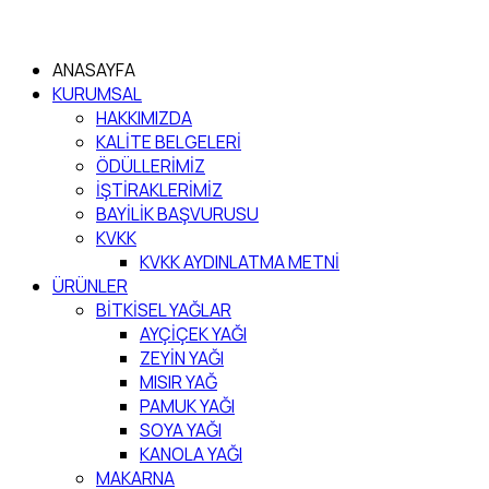
ANASAYFA
KURUMSAL
HAKKIMIZDA
KALİTE BELGELERİ
ÖDÜLLERİMİZ
İŞTİRAKLERİMİZ
BAYİLİK BAŞVURUSU
KVKK
KVKK AYDINLATMA METNİ
ÜRÜNLER
BİTKİSEL YAĞLAR
AYÇİÇEK YAĞI
ZEYİN YAĞI
MISIR YAĞ
PAMUK YAĞI
SOYA YAĞI
KANOLA YAĞI
MAKARNA