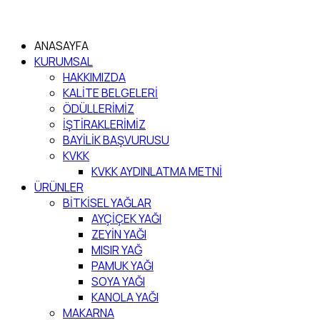
ANASAYFA
KURUMSAL
HAKKIMIZDA
KALİTE BELGELERİ
ÖDÜLLERİMİZ
İŞTİRAKLERİMİZ
BAYİLİK BAŞVURUSU
KVKK
KVKK AYDINLATMA METNİ
ÜRÜNLER
BİTKİSEL YAĞLAR
AYÇİÇEK YAĞI
ZEYİN YAĞI
MISIR YAĞ
PAMUK YAĞI
SOYA YAĞI
KANOLA YAĞI
MAKARNA