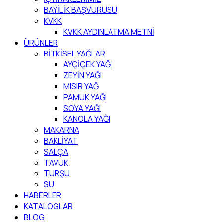
BAYİLİK BAŞVURUSU
KVKK
KVKK AYDINLATMA METNİ
ÜRÜNLER
BİTKİSEL YAĞLAR
AYÇİÇEK YAĞI
ZEYİN YAĞI
MISIR YAĞ
PAMUK YAĞI
SOYA YAĞI
KANOLA YAĞI
MAKARNA
BAKLİYAT
SALÇA
TAVUK
TURŞU
SU
HABERLER
KATALOGLAR
BLOG