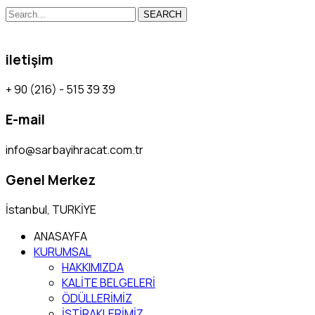
SEARCH
iletişim
+ 90 (216) - 515 39 39
E-mail
info@sarbayihracat.com.tr
Genel Merkez
İstanbul, TURKİYE
ANASAYFA
KURUMSAL
HAKKIMIZDA
KALİTE BELGELERİ
ÖDÜLLERİMİZ
İŞTİRAKLERİMİZ