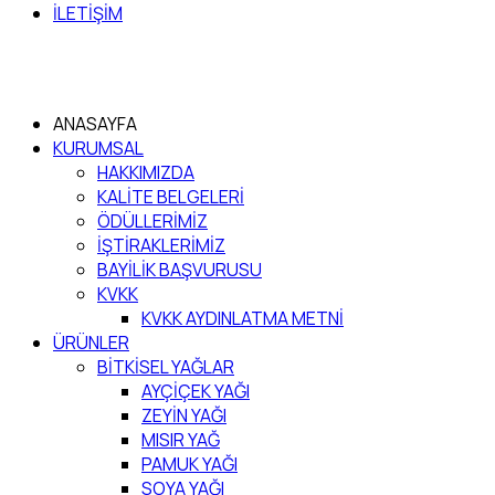
İLETİŞİM
ANASAYFA
KURUMSAL
HAKKIMIZDA
KALİTE BELGELERİ
ÖDÜLLERİMİZ
İŞTİRAKLERİMİZ
BAYİLİK BAŞVURUSU
KVKK
KVKK AYDINLATMA METNİ
ÜRÜNLER
BİTKİSEL YAĞLAR
AYÇİÇEK YAĞI
ZEYİN YAĞI
MISIR YAĞ
PAMUK YAĞI
SOYA YAĞI