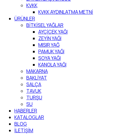
KVKK
KVKK AYDINLATMA METNİ
ÜRÜNLER
BİTKİSEL YAĞLAR
AYÇİÇEK YAĞI
ZEYİN YAĞI
MISIR YAĞ
PAMUK YAĞI
SOYA YAĞI
KANOLA YAĞI
MAKARNA
BAKLİYAT
SALÇA
TAVUK
TURŞU
SU
HABERLER
KATALOGLAR
BLOG
İLETİŞİM