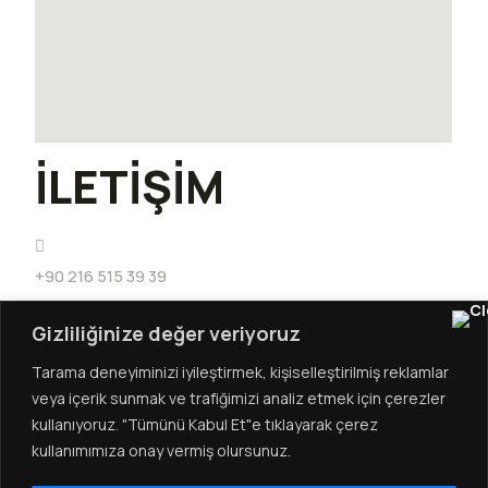
İLETİŞİM
+90 216 515 39 39
Gizliliğinize değer veriyoruz
+90 532 232 33 52
Tarama deneyiminizi iyileştirmek, kişiselleştirilmiş reklamlar
veya içerik sunmak ve trafiğimizi analiz etmek için çerezler
kullanıyoruz. "Tümünü Kabul Et"e tıklayarak çerez
info@sarbayihracat.com.tr
kullanımımıza onay vermiş olursunuz.