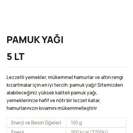
PAMUK YAĞI
5 LT
Lezzetli yemekler, mükemmel hamurlar ve altın rengi
kızartmalar için en iyi tercih: pamuk yağı! Sitemizden
alabileceğiniz yüksek kaliteli pamuk yağı,
yemeklerinize hafif ve nötr bir lezzet katar,
hamurlarınızın kıvamını mükemmelleştirir
Enerji ve Besin Öğeleri
100 g
Enerji
900 kcal (3700kj)