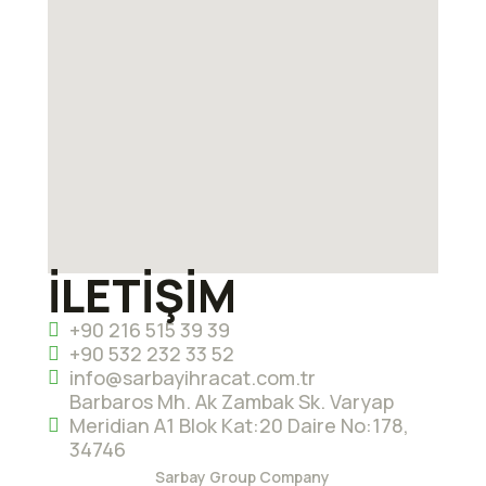
İLETİŞİM
+90 216 515 39 39
+90 532 232 33 52
info@sarbayihracat.com.tr
Barbaros Mh. Ak Zambak Sk. Varyap
Meridian A1 Blok Kat:20 Daire No:178,
34746
Sarbay Group Company