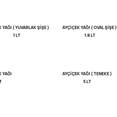
 YAĞI ( YUVARLAK ŞİŞE )
AYÇİÇEK YAĞI ( OVAL ŞİŞE )
1 LT
1.8 LT
K YAĞI
AYÇİÇEK YAĞI ( TENEKE )
T
5 LT