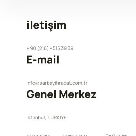
iletişim
+ 90 (216) - 515 39 39
E-mail
info@sarbayihracat.com.tr
Genel Merkez
İstanbul, TURKİYE