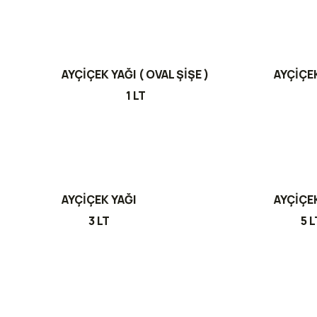
AYÇİÇEK YAĞI ( OVAL ŞİŞE )
AYÇİÇEK
1 LT
AYÇİÇEK YAĞI
AYÇİÇE
3 LT
5 L