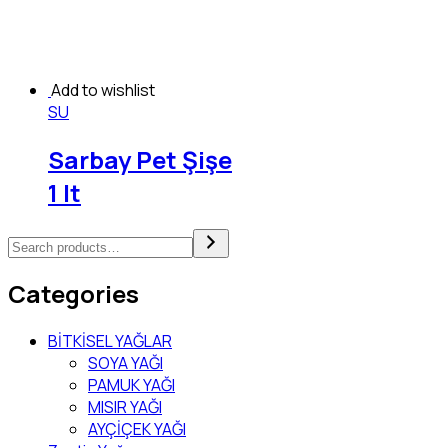
Add to wishlist
SU
Sarbay Pet Şişe
1 lt
Categories
BİTKİSEL YAĞLAR
SOYA YAĞI
PAMUK YAĞI
MISIR YAĞI
AYÇİÇEK YAĞI