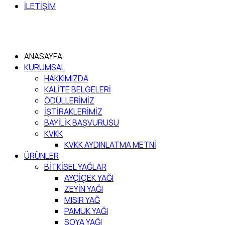
İLETİŞİM
ANASAYFA
KURUMSAL
HAKKIMIZDA
KALİTE BELGELERİ
ÖDÜLLERİMİZ
İŞTİRAKLERİMİZ
BAYİLİK BAŞVURUSU
KVKK
KVKK AYDINLATMA METNİ
ÜRÜNLER
BİTKİSEL YAĞLAR
AYÇİÇEK YAĞI
ZEYİN YAĞI
MISIR YAĞ
PAMUK YAĞI
SOYA YAĞI