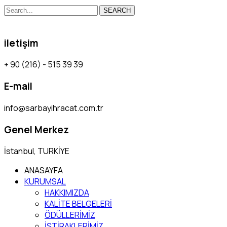
SEARCH
iletişim
+ 90 (216) - 515 39 39
E-mail
info@sarbayihracat.com.tr
Genel Merkez
İstanbul, TURKİYE
ANASAYFA
KURUMSAL
HAKKIMIZDA
KALİTE BELGELERİ
ÖDÜLLERİMİZ
İŞTİRAKLERİMİZ