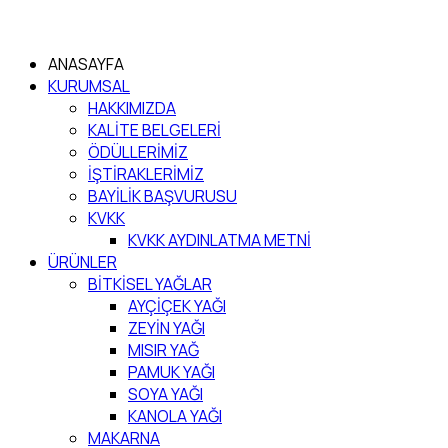
ANASAYFA
KURUMSAL
HAKKIMIZDA
KALİTE BELGELERİ
ÖDÜLLERİMİZ
İŞTİRAKLERİMİZ
BAYİLİK BAŞVURUSU
KVKK
KVKK AYDINLATMA METNİ
ÜRÜNLER
BİTKİSEL YAĞLAR
AYÇİÇEK YAĞI
ZEYİN YAĞI
MISIR YAĞ
PAMUK YAĞI
SOYA YAĞI
KANOLA YAĞI
MAKARNA