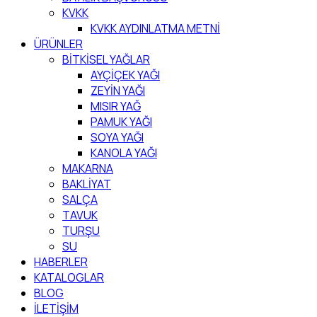
KVKK
KVKK AYDINLATMA METNİ
ÜRÜNLER
BİTKİSEL YAĞLAR
AYÇİÇEK YAĞI
ZEYİN YAĞI
MISIR YAĞ
PAMUK YAĞI
SOYA YAĞI
KANOLA YAĞI
MAKARNA
BAKLİYAT
SALÇA
TAVUK
TURŞU
SU
HABERLER
KATALOGLAR
BLOG
İLETİŞİM