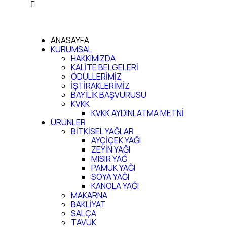
ANASAYFA
KURUMSAL
HAKKIMIZDA
KALİTE BELGELERİ
ÖDÜLLERİMİZ
İŞTİRAKLERİMİZ
BAYİLİK BAŞVURUSU
KVKK
KVKK AYDINLATMA METNİ
ÜRÜNLER
BİTKİSEL YAĞLAR
AYÇİÇEK YAĞI
ZEYİN YAĞI
MISIR YAĞ
PAMUK YAĞI
SOYA YAĞI
KANOLA YAĞI
MAKARNA
BAKLİYAT
SALÇA
TAVUK