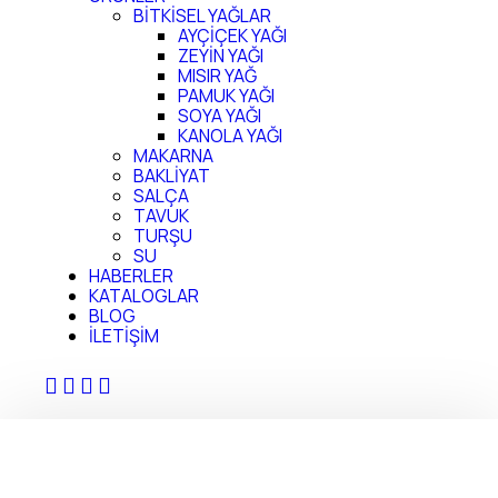
BİTKİSEL YAĞLAR
AYÇİÇEK YAĞI
ZEYİN YAĞI
MISIR YAĞ
PAMUK YAĞI
SOYA YAĞI
KANOLA YAĞI
MAKARNA
BAKLİYAT
SALÇA
TAVUK
TURŞU
SU
HABERLER
KATALOGLAR
BLOG
İLETİŞİM