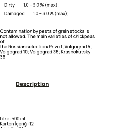
Dirty
1.0 – 3.0 % (max);
Damaged
1.0 – 3.0 % (max);
Contamination by pests of grain stocks is
not allowed. The main varieties of chickpeas
of
the Russian selection꞉ Privo 1; Volgograd 5;
Volgograd 10; Volgograd 36; Krasnokutsky
36.
Description
Litre꞉ 500 ml
Karton İçeriği꞉ 12