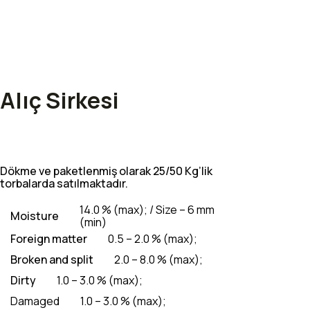
Alıç Sirkesi
Dökme ve paketlenmiş olarak 25/50 Kg’lik
torbalarda satılmaktadır.
14.0 % (max); / Size – 6 mm
Moisture
(min)
Foreign matter
0.5 – 2.0 % (max);
Broken and split
2.0 – 8.0 % (max);
Dirty
1.0 – 3.0 % (max);
Damaged
1.0 – 3.0 % (max);