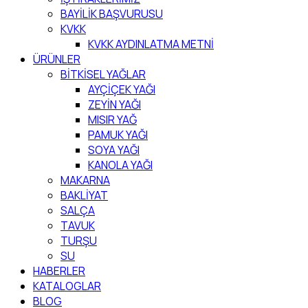
BAYİLİK BAŞVURUSU
KVKK
KVKK AYDINLATMA METNİ
ÜRÜNLER
BİTKİSEL YAĞLAR
AYÇİÇEK YAĞI
ZEYİN YAĞI
MISIR YAĞ
PAMUK YAĞI
SOYA YAĞI
KANOLA YAĞI
MAKARNA
BAKLİYAT
SALÇA
TAVUK
TURŞU
SU
HABERLER
KATALOGLAR
BLOG