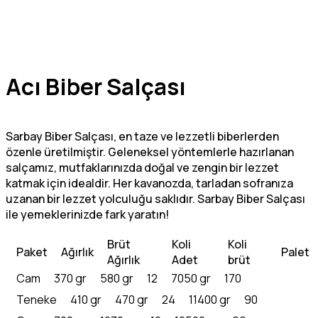
Acı Biber Salçası
Sarbay Biber Salçası, en taze ve lezzetli biberlerden
özenle üretilmiştir. Geleneksel yöntemlerle hazırlanan
salçamız, mutfaklarınızda doğal ve zengin bir lezzet
katmak için idealdir. Her kavanozda, tarladan sofranıza
uzanan bir lezzet yolculuğu saklıdır. Sarbay Biber Salçası
ile yemeklerinizde fark yaratın!
Brüt
Koli
Koli
Paket
Ağırlık
Palet
Ağırlık
Adet
brüt
Cam
370 gr
580 gr
12
7050 gr
170
Teneke
410 gr
470 gr
24
11400 gr
90