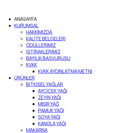
ANASAYFA
KURUMSAL
HAKKIMIZDA
KALİTE BELGELERİ
ÖDÜLLERİMİZ
İŞTİRAKLERİMİZ
BAYİLİK BAŞVURUSU
KVKK
KVKK AYDINLATMA METNİ
ÜRÜNLER
BİTKİSEL YAĞLAR
AYÇİÇEK YAĞI
ZEYİN YAĞI
MISIR YAĞ
PAMUK YAĞI
SOYA YAĞI
KANOLA YAĞI
MAKARNA