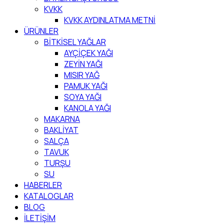
KVKK
KVKK AYDINLATMA METNİ
ÜRÜNLER
BİTKİSEL YAĞLAR
AYÇİÇEK YAĞI
ZEYİN YAĞI
MISIR YAĞ
PAMUK YAĞI
SOYA YAĞI
KANOLA YAĞI
MAKARNA
BAKLİYAT
SALÇA
TAVUK
TURŞU
SU
HABERLER
KATALOGLAR
BLOG
İLETİŞİM