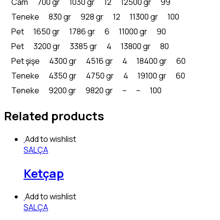
Cam
700 gr
1030 gr
12
12500 gr
99
Teneke
830 gr
928 gr
12
11300 gr
100
Pet
1650 gr
1786 gr
6
11000 gr
90
Pet
3200 gr
3385 gr
4
13800 gr
80
Pet şişe
4300 gr
4516 gr
4
18400 gr
60
Teneke
4350 gr
4750 gr
4
19100 gr
60
Teneke
9200 gr
9820 gr
–
–
100
Related products
Add to wishlist
SALÇA
Ketçap
Add to wishlist
SALÇA