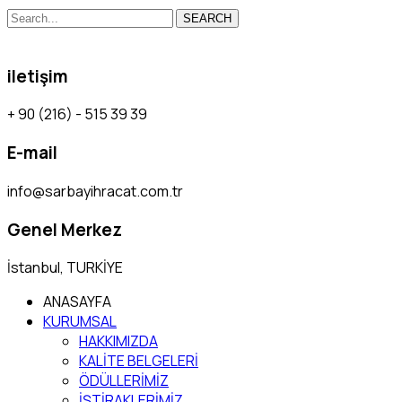
SEARCH
iletişim
+ 90 (216) - 515 39 39
E-mail
info@sarbayihracat.com.tr
Genel Merkez
İstanbul, TURKİYE
ANASAYFA
KURUMSAL
HAKKIMIZDA
KALİTE BELGELERİ
ÖDÜLLERİMİZ
İŞTİRAKLERİMİZ