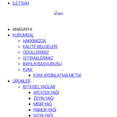
İLETİŞİM
ANASAYFA
KURUMSAL
HAKKIMIZDA
KALİTE BELGELERİ
ÖDÜLLERİMİZ
İŞTİRAKLERİMİZ
BAYİLİK BAŞVURUSU
KVKK
KVKK AYDINLATMA METNİ
ÜRÜNLER
BİTKİSEL YAĞLAR
AYÇİÇEK YAĞI
ZEYİN YAĞI
MISIR YAĞ
PAMUK YAĞI
SOYA YAĞI