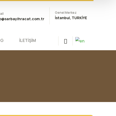
Genel Merkez
ail
İstanbul, TURKİYE
fo@sarbayihracat.com.tr
OG
İLETİŞİM