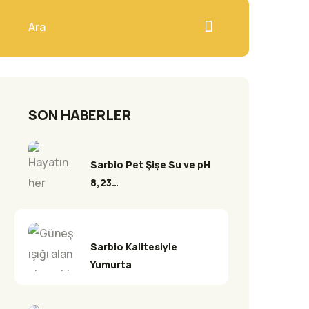
SON HABERLER
Sarbio Pet Şişe Su ve pH
8,23…
Sarbio Kalitesiyle
Yumurta