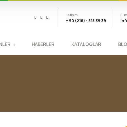
iletişim
E-m
+ 90 (216) - 515 39 39
in
NLER
HABERLER
KATALOGLAR
BL