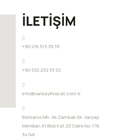
İLETİŞİM
+90 216 515 39 39
+90 532 232 33 52
info@sarbayihracat.com.tr
Barbaros Mh. Ak Zambak Sk. Varyap
Meridian A1 Blok Kat:20 Daire No:178,
34746