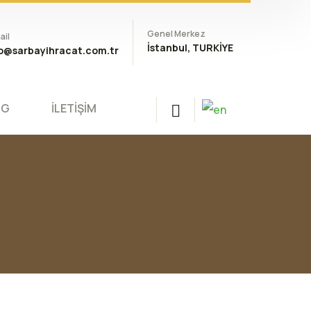
Genel Merkez
ail
İstanbul, TURKİYE
fo@sarbayihracat.com.tr
OG
İLETİŞİM