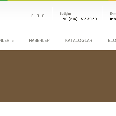
iletişim
E-m
+ 90 (216) - 515 39 39
in
NLER
HABERLER
KATALOGLAR
BL