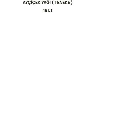
AYÇİÇEK YAĞI ( TENEKE )
18 LT