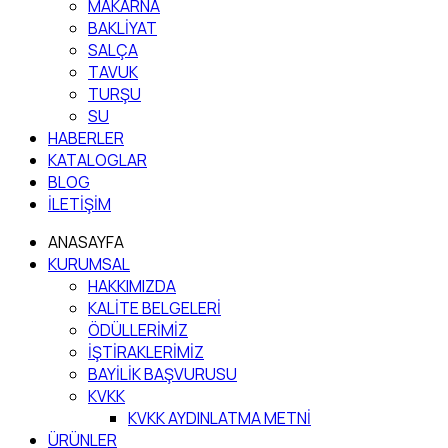
MAKARNA
BAKLİYAT
SALÇA
TAVUK
TURŞU
SU
HABERLER
KATALOGLAR
BLOG
İLETİŞİM
ANASAYFA
KURUMSAL
HAKKIMIZDA
KALİTE BELGELERİ
ÖDÜLLERİMİZ
İŞTİRAKLERİMİZ
BAYİLİK BAŞVURUSU
KVKK
KVKK AYDINLATMA METNİ
ÜRÜNLER