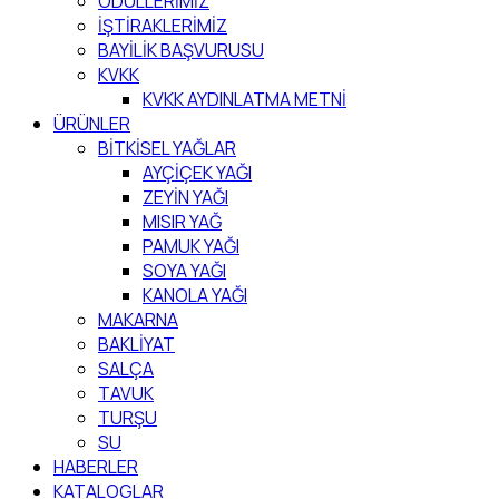
ÖDÜLLERİMİZ
İŞTİRAKLERİMİZ
BAYİLİK BAŞVURUSU
KVKK
KVKK AYDINLATMA METNİ
ÜRÜNLER
BİTKİSEL YAĞLAR
AYÇİÇEK YAĞI
ZEYİN YAĞI
MISIR YAĞ
PAMUK YAĞI
SOYA YAĞI
KANOLA YAĞI
MAKARNA
BAKLİYAT
SALÇA
TAVUK
TURŞU
SU
HABERLER
KATALOGLAR