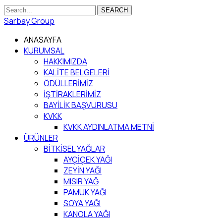
SEARCH
Sarbay Group
ANASAYFA
KURUMSAL
HAKKIMIZDA
KALİTE BELGELERİ
ÖDÜLLERİMİZ
İŞTİRAKLERİMİZ
BAYİLİK BAŞVURUSU
KVKK
KVKK AYDINLATMA METNİ
ÜRÜNLER
BİTKİSEL YAĞLAR
AYÇİÇEK YAĞI
ZEYİN YAĞI
MISIR YAĞ
PAMUK YAĞI
SOYA YAĞI
KANOLA YAĞI