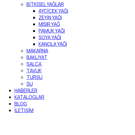
BİTKİSEL YAĞLAR
AYÇİÇEK YAĞI
ZEYİN YAĞI
MISIR YAĞ
PAMUK YAĞI
SOYA YAĞI
KANOLA YAĞI
MAKARNA
BAKLİYAT
SALÇA
TAVUK
TURŞU
SU
HABERLER
KATALOGLAR
BLOG
İLETİŞİM