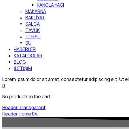
KANOLA YAĞI
MAKARNA
BAKLİYAT
SALÇA
TAVUK
TURŞU
SU
HABERLER
KATALOGLAR
BLOG
İLETİŞİM
Lorem ipsum dolor sit amet, consectetur adipiscing elit. Ut eli
0
No products in the cart.
Header Transparent
Header Home 04