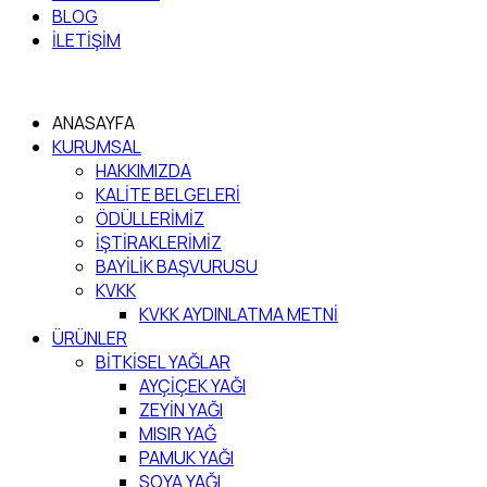
BLOG
İLETİŞİM
ANASAYFA
KURUMSAL
HAKKIMIZDA
KALİTE BELGELERİ
ÖDÜLLERİMİZ
İŞTİRAKLERİMİZ
BAYİLİK BAŞVURUSU
KVKK
KVKK AYDINLATMA METNİ
ÜRÜNLER
BİTKİSEL YAĞLAR
AYÇİÇEK YAĞI
ZEYİN YAĞI
MISIR YAĞ
PAMUK YAĞI
SOYA YAĞI